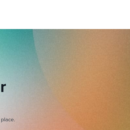
r
 place.