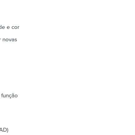
de e cor
r novas
 função
CAD)