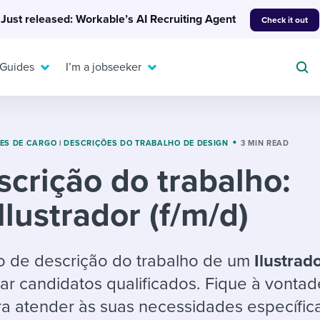
Just released: Workable’s AI Recruiting Agent
Check it out
 Guides
I’m a jobseeker
ES DE CARGO
|
DESCRIÇÕES DO TRABALHO DE DESIGN
3 MIN READ
scrição do trabalho:
For your job search:
To hear from others:
Ilustrador (f/m/d)
INTERVIEWS & ANSWERS
Or browse by trending
g candidates
 question templates
 process
Typical interview
EXPERT INSIGHTS
questions and potential
FLEX WORK
ng hiring pipelines
g checklists
evelopment
Get insights, guidance,
o de descrição do trabalho de um
Ilustrad
answers for each.
A flexible workplace
and tips from those in
atar candidatos qualificados. Fique à vonta
 compliance
ks & reports
areer resources
means new ways of
the know.
ra atender às suas necessidades específic
working. Pick up tips