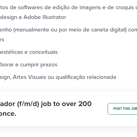
os de softwares de edição de imagens e de croquis di
esign e Adobe Illustrator
enho (manualmente ou por meio de caneta digital) co
es
estéticas e conceituais
borar e cumprir prazos
gn, Artes Visuais ou qualificação relacionada
trador (f/m/d) job to over 200
POST THIS JO
once.