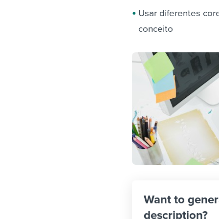
Usar diferentes cor
conceito
Want to gener
description?