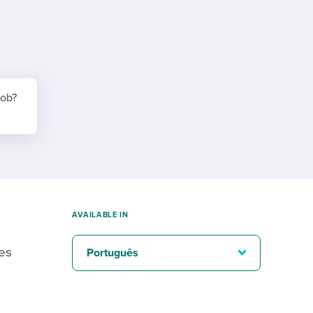
reverse that?
Learn to stay ahead.
Explore Workable
Explore Workable
Explore Workable
job?
AVAILABLE IN
ões
Português