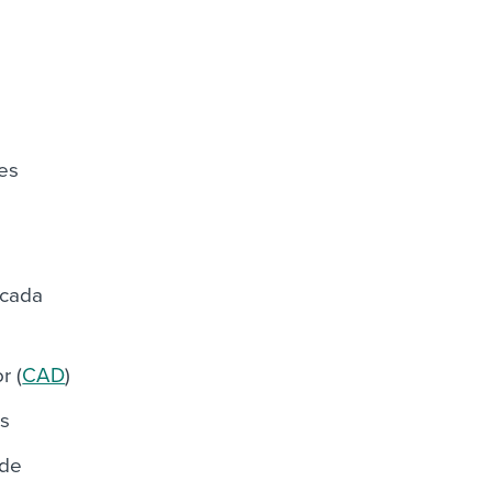
ões
 cada
r (
CAD
)
as
 de