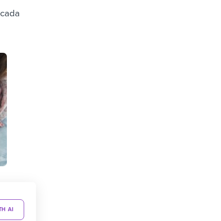
 cada
TH AI