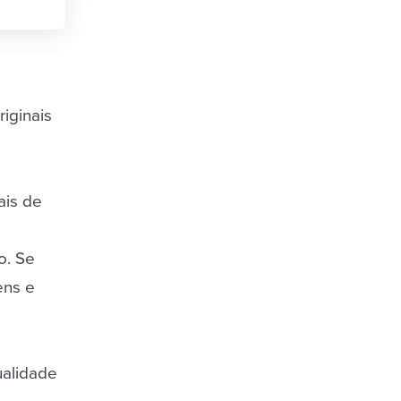
riginais
ais de
o. Se
ens e
ualidade