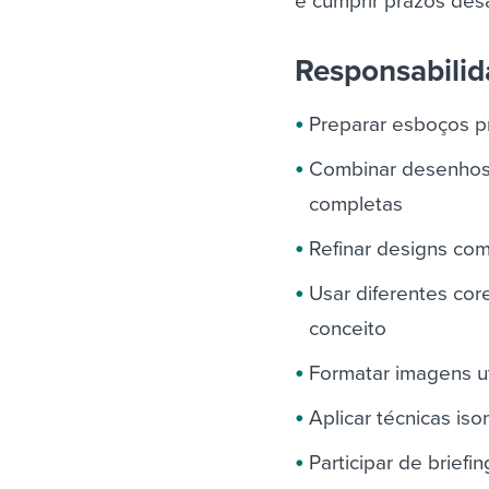
e cumprir prazos desa
Responsabili
Preparar esboços pr
Combinar desenhos e
completas
Refinar designs com
Usar diferentes cor
conceito
Formatar imagens ut
Aplicar técnicas is
Participar de briefi