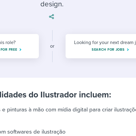
ing an employer brand
 Academy
and tricks for success.
design.
e/employee experiences
Workable customer stories
Workable customer stories
Workable customer stories
his role?
Looking for your next dream 
or
 FOR FREE
SEARCH FOR JOBS
idades do Ilustrador incluem:
 pinturas à mão com mídia digital para criar ilustraç
m softwares de ilustração