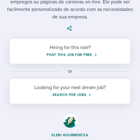
empregos ou páginas de carreiras on-line. Ele pode ser
Job description templates
Evaluating candidates
I WANT TO LEARN ABOUT...
Workable customer stories
facilmente personalizado de acordo com as necessidades
Applying for a job
Interview question templates
de sua empresa.
Working together with others
Explore Workable
Interview process
Policy templates
Maintaining hiring pipelines
Request a demo
Pay & benefits
Onboarding checklists
Developing & retaining people
Hiring for this role?
POST THIS JOB FOR FREE
Career development
Start a free trial
Step-by-step tutorials
Ensuring compliance
Modern working life
Free ebooks & reports
or
Finding and attracting people
Overall career resources
HR terms
Establishing an employer brand
Looking for your next dream job?
SEARCH FOR JOBS
Workable Academy
Digitizing work processes
Candidate/employee experiences
ELENI KOURMENTZA