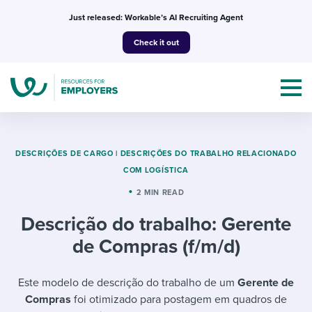
Skip
Just released: Workable’s AI Recruiting Agent
to
Check it out
content
DESCRIÇÕES DE CARGO
|
DESCRIÇÕES DO TRABALHO RELACIONADO
COM LOGÍSTICA
Topics
2 MIN READ
Descrição do trabalho: Gerente
Templates & Guides
de Compras (f/m/d)
I’m a jobseeker
I NEED HELP WITH...
Este modelo de descrição do trabalho de um
Gerente de
Mobilizing AI in my work
I WANT...
Attend webinars & events
Compras
foi otimizado para postagem em quadros de