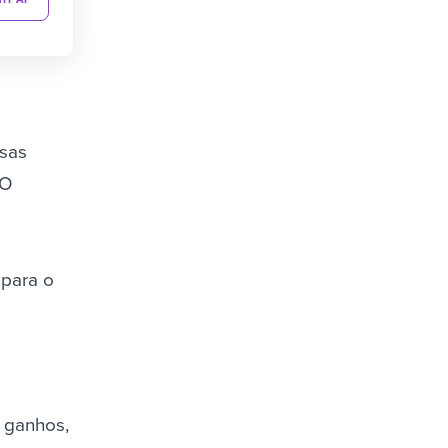
isas
 O
 para o
 ganhos,