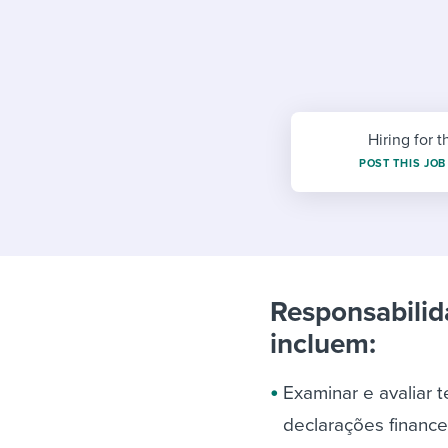
Finding and attracting people
HR terms
Establish
Workable
Digitizing work processes
Candidat
Attend webinars & events
Attend webinars & events
Attend webinars & events
Hiring for t
POST THIS JOB
Responsabilid
incluem:
Examinar e avaliar
declarações finance