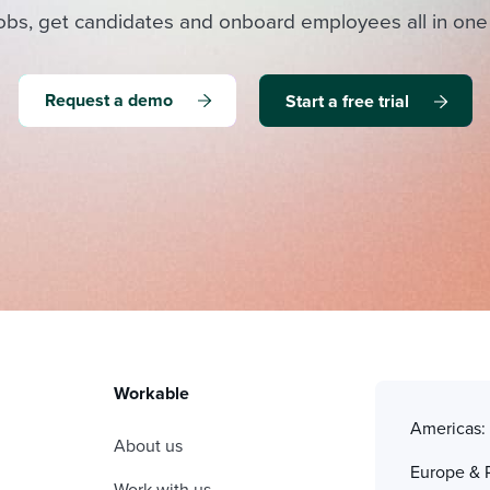
obs, get candidates and onboard employees all in one
Request a demo
Start a free trial
Workable
Americas
About us
Europe & 