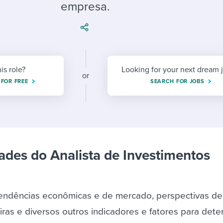
ing an employer brand
 Academy
and tricks for success.
empresa.
e/employee experiences
Workable customer stories
Workable customer stories
Workable customer stories
his role?
Looking for your next dream 
or
 FOR FREE
SEARCH FOR JOBS
ades do Analista de Investimentos
 tendências econômicas e de mercado, perspectivas de
iras e diversos outros indicadores e fatores para dete