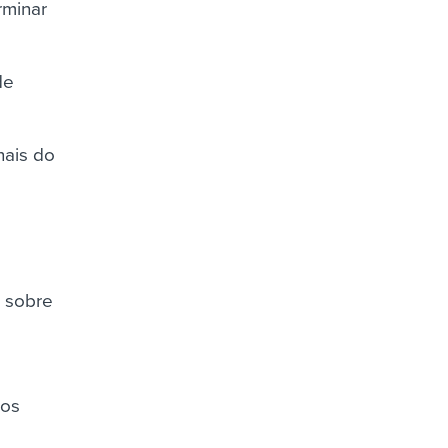
rminar
de
nais do
s sobre
cos