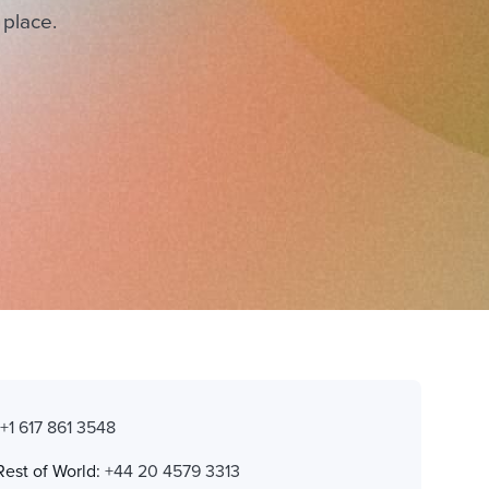
 place.
:
+1 617 861 3548
Rest of World:
+44 20 4579 3313