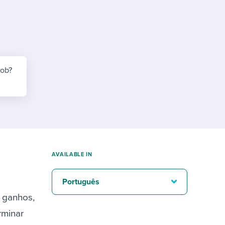
reverse that?
Learn to stay ahead.
Explore Workable
Explore Workable
Explore Workable
job?
AVAILABLE IN
Português
 ganhos,
rminar