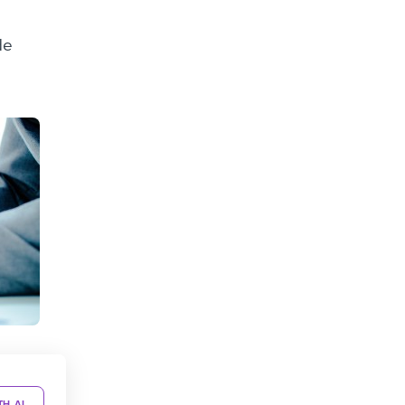
de
TH AI