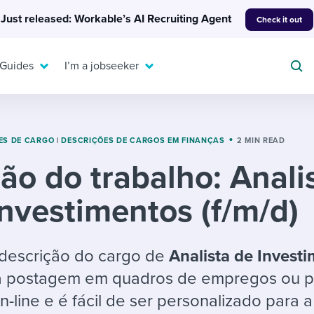
Just released: Workable’s AI Recruiting Agent
Check it out
 Guides
I’m a jobseeker
ES DE CARGO
|
DESCRIÇÕES DE CARGOS EM FINANÇAS
2 MIN READ
ão do trabalho: Anali
For your job search:
To hear from others:
Investimentos (f/m/d)
INTERVIEWS & ANSWERS
Or browse by trending
g candidates
 question templates
 process
Typical interview
EXPERT INSIGHTS
questions and potential
FLEX WORK
ng hiring pipelines
g checklists
evelopment
Get insights, guidance,
descrição do cargo de
Analista de Invest
answers for each.
A flexible workplace
and tips from those in
ra postagem em quadros de empregos ou p
 compliance
ks & reports
areer resources
means new ways of
the know.
n-line e é fácil de ser personalizado para 
working. Pick up tips