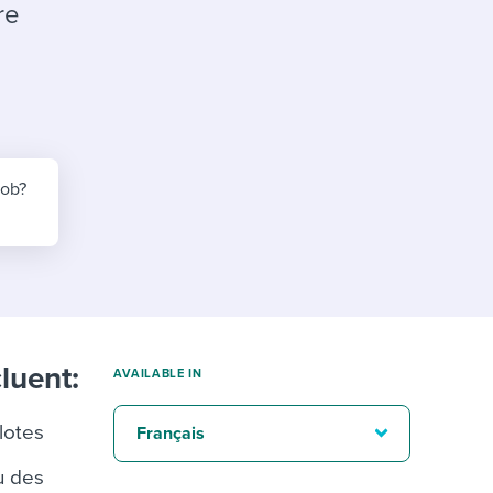
reverse that?
Learn to stay ahead.
re
Explore Workable
Explore Workable
Explore Workable
job?
luent:
AVAILABLE IN
ilotes
Français
u des