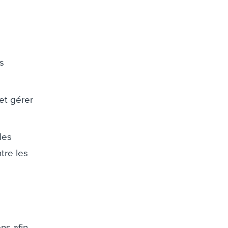
es
et gérer
des
tre les
ns afin