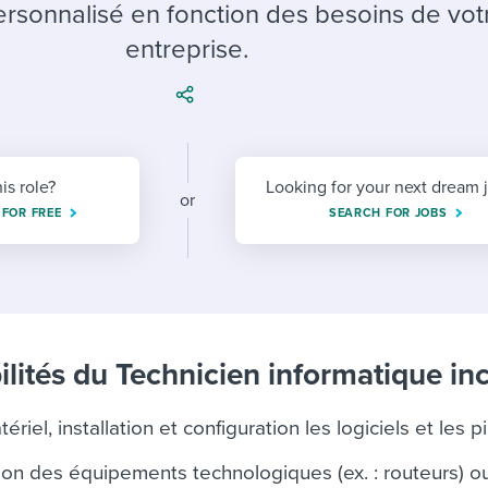
ing an employer brand
 Academy
and tricks for success.
rsonnalisé en fonction des besoins de vot
entreprise.
e/employee experiences
Workable customer stories
Workable customer stories
Workable customer stories
his role?
Looking for your next dream 
or
 FOR FREE
SEARCH FOR JOBS
lités du Technicien informatique inc
riel, installation et configuration les logiciels et les p
tion des équipements technologiques (ex. : routeurs) o