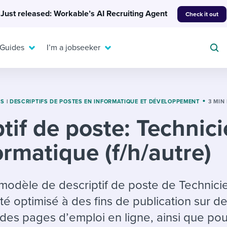
Just released: Workable’s AI Recruiting Agent
Check it out
 Guides
I’m a jobseeker
ES
|
DESCRIPTIFS DE POSTES EN INFORMATIQUE ET DÉVELOPPEMENT
3 MIN
tif de poste: Technic
For your job search:
To hear from others:
ormatique (f/h/autre)
INTERVIEWS & ANSWERS
Or browse by trending
g candidates
 question templates
 process
Typical interview
EXPERT INSIGHTS
questions and potential
FLEX WORK
ng hiring pipelines
g checklists
evelopment
Get insights, guidance,
modèle de descriptif de poste de Technici
answers for each.
A flexible workplace
and tips from those in
té optimisé à des fins de publication sur de
 compliance
ks & reports
areer resources
means new ways of
the know.
es pages d’emploi en ligne, ainsi que pou
working. Pick up tips