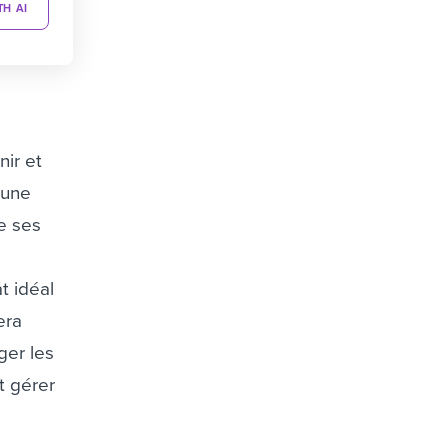
TH AI
nir et
’une
e ses
t idéal
era
ger les
et gérer