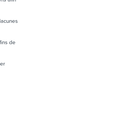
 lacunes
fins de
ser