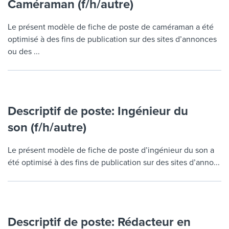
Caméraman (f/h/autre)
Job description templates
Evaluating candidates
I WANT TO LEARN ABOUT...
Workable customer stories
Applying for a job
Interview question templates
Le présent modèle de fiche de poste de caméraman a été
Working together with others
Explore Workable
optimisé à des fins de publication sur des sites d’annonces
Interview process
Policy templates
Maintaining hiring pipelines
ou des ...
Request a demo
Pay & benefits
Onboarding checklists
Developing & retaining people
Career development
Start a free trial
Step-by-step tutorials
Ensuring compliance
Descriptif de poste: Ingénieur du
Modern working life
Free ebooks & reports
Finding and attracting people
son (f/h/autre)
Overall career resources
HR terms
Establishing an employer brand
Le présent modèle de fiche de poste d’ingénieur du son a
Workable Academy
été optimisé à des fins de publication sur des sites d’anno...
Digitizing work processes
Candidate/employee experiences
Descriptif de poste: Rédacteur en