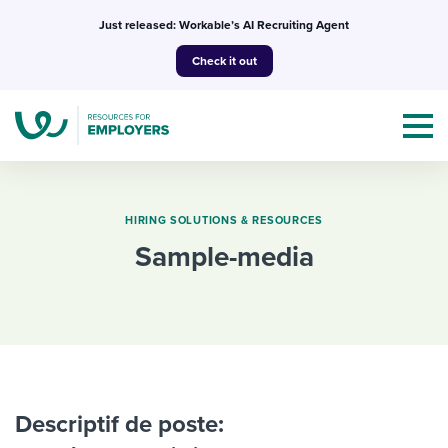
Skip
Just released: Workable’s AI Recruiting Agent
to
Check it out
content
HIRING SOLUTIONS & RESOURCES
sample-media
Topics
Templates & Guides
I’m a jobseeker
I NEED HELP WITH...
Mobilizing AI in my work
Descriptif de poste:
I WANT...
Attend webinars & events