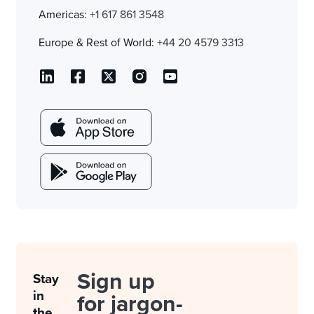
Americas:
+1 617 861 3548
Europe & Rest of World:
+44 20 4579 3313
Sign up
Stay
in
for jargon-
the