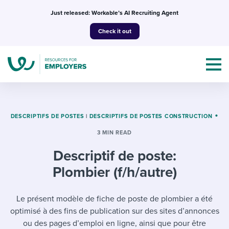
Skip
Just released: Workable’s AI Recruiting Agent
to
Check it out
content
DESCRIPTIFS DE POSTES
|
DESCRIPTIFS DE POSTES CONSTRUCTION
3 MIN READ
Topics
Descriptif de poste:
Templates & Guides
Plombier (f/h/autre)
I’m a jobseeker
I NEED HELP WITH...
Le présent modèle de fiche de poste de plombier a été
optimisé à des fins de publication sur des sites d’annonces
Mobilizing AI in my work
I WANT...
Attend webinars & events
ou des pages d’emploi en ligne, ainsi que pour être