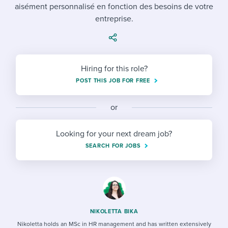
Job description templates
Evaluating candidates
aisément personnalisé en fonction des besoins de votre
I WANT TO LEARN ABOUT...
Workable customer stories
entreprise.
Applying for a job
Interview question templates
Working together with others
Explore Workable
Interview process
Policy templates
Maintaining hiring pipelines
Request a demo
Hiring for this role?
Pay & benefits
Onboarding checklists
Developing & retaining people
POST THIS JOB FOR FREE
Career development
Start a free trial
Step-by-step tutorials
Ensuring compliance
or
Modern working life
Free ebooks & reports
Finding and attracting people
Looking for your next dream job?
Overall career resources
HR terms
Establishing an employer brand
SEARCH FOR JOBS
Workable Academy
Digitizing work processes
Candidate/employee experiences
NIKOLETTA BIKA
Nikoletta holds an MSc in HR management and has written extensively