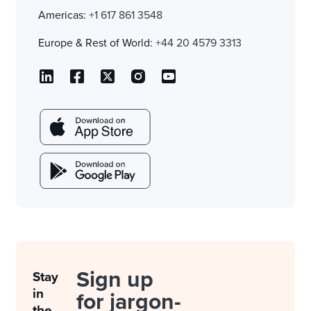
Americas:
+1 617 861 3548
Europe & Rest of World:
+44 20 4579 3313
Sign up
Stay
in
for jargon-
the