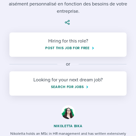
Job description templates
Evaluating candidates
aisément personnalisé en fonction des besoins de votre
I WANT TO LEARN ABOUT...
Workable customer stories
entreprise.
Applying for a job
Interview question templates
Working together with others
Explore Workable
Interview process
Policy templates
Maintaining hiring pipelines
Request a demo
Hiring for this role?
Pay & benefits
Onboarding checklists
Developing & retaining people
POST THIS JOB FOR FREE
Career development
Start a free trial
Step-by-step tutorials
Ensuring compliance
or
Modern working life
Free ebooks & reports
Finding and attracting people
Looking for your next dream job?
Overall career resources
HR terms
Establishing an employer brand
SEARCH FOR JOBS
Workable Academy
Digitizing work processes
Candidate/employee experiences
NIKOLETTA BIKA
Nikoletta holds an MSc in HR management and has written extensively