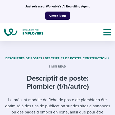
Skip
Just released: Workable’s AI Recruiting Agent
to
Check it out
content
DESCRIPTIFS DE POSTES
|
DESCRIPTIFS DE POSTES CONSTRUCTION
3 MIN READ
Topics
Descriptif de poste:
Templates & Guides
Plombier (f/h/autre)
I’m a jobseeker
I NEED HELP WITH...
Le présent modèle de fiche de poste de plombier a été
optimisé à des fins de publication sur des sites d’annonces
Mobilizing AI in my work
I WANT...
Attend webinars & events
ou des pages d’emploi en ligne, ainsi que pour être