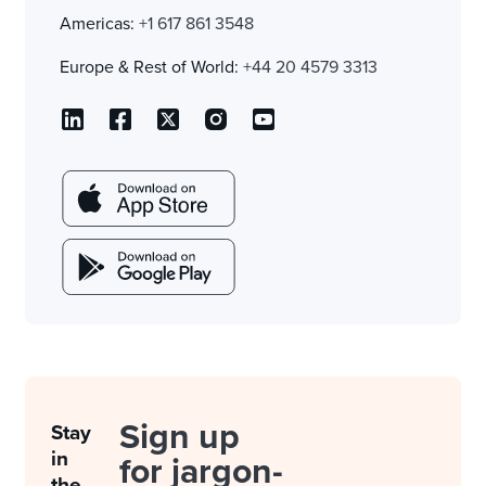
Americas:
+1 617 861 3548
Europe & Rest of World:
+44 20 4579 3313
Sign up
Stay
in
for jargon-
the