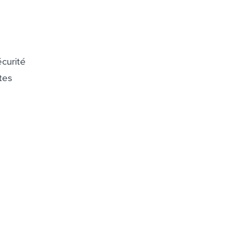
curité
tes