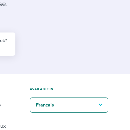
reverse that?
Learn to stay ahead.
se.
Explore Workable
Explore Workable
Explore Workable
job?
AVAILABLE IN
s
Français
aux