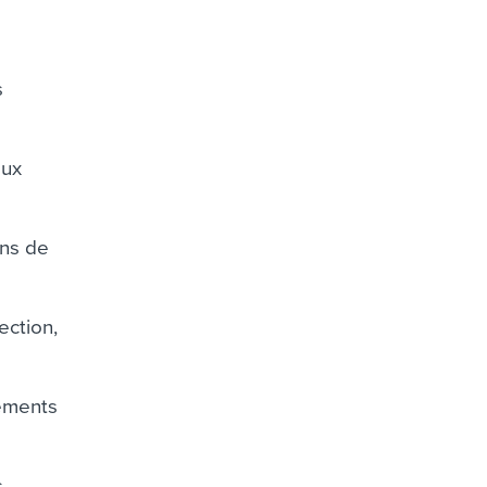
s
aux
ans de
ection,
tements
s