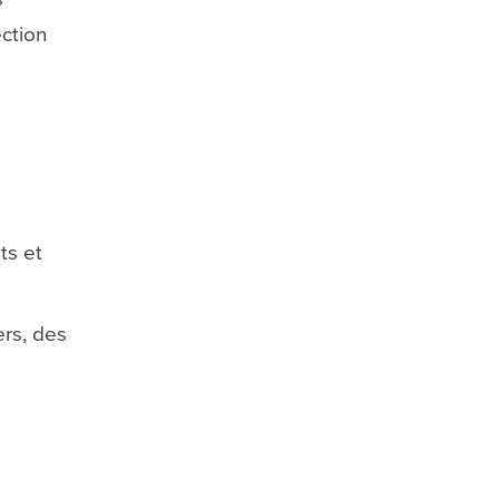
ection
ts et
ers, des