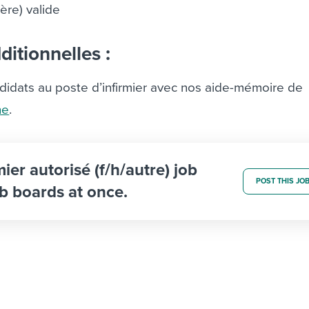
-ère) valide
itionnelles :
idats au poste d’infirmier avec nos aide-mémoire de
ne
.
mier autorisé (f/h/autre) job
POST THIS JO
b boards at once.