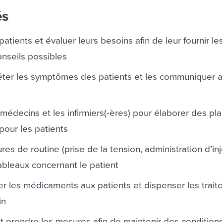
és
 patients et évaluer leurs besoins afin de leur fournir le
onseils possibles
réter les symptômes des patients et les communiquer 
médecins et les infirmiers(-ères) pour élaborer des pl
 pour les patients
res de routine (prise de la tension, administration d’inj
 tableaux concernant le patient
rer les médicaments aux patients et dispenser les trai
in
et prendre les mesures afin de maintenir des condition