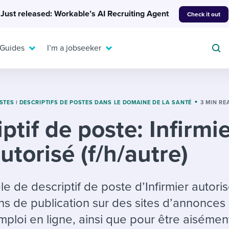
Just released: Workable’s AI Recruiting Agent
Check it out
 Guides
I’m a jobseeker
OSTES
|
DESCRIPTIFS DE POSTES DANS LE DOMAINE DE LA SANTÉ
3 MIN RE
ptif de poste: Infirmi
For your job search:
To hear from others:
utorisé (f/h/autre)
INTERVIEWS & ANSWERS
Or browse by trending
g candidates
 question templates
 process
Typical interview
EXPERT INSIGHTS
questions and potential
FLEX WORK
ng hiring pipelines
g checklists
evelopment
Get insights, guidance,
e de descriptif de poste d’Infirmier autoris
answers for each.
A flexible workplace
and tips from those in
ins de publication sur des sites d’annonces
 compliance
ks & reports
areer resources
means new ways of
the know.
ploi en ligne, ainsi que pour être aisémen
working. Pick up tips