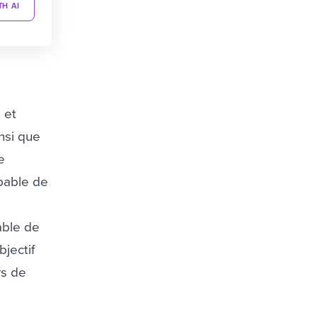
TH AI
 et
nsi que
e
apable de
able de
bjectif
rs de