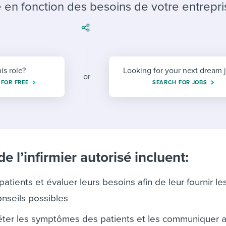
ing an employer brand
 Academy
and tricks for success.
 en fonction des besoins de votre entrepri
e/employee experiences
Workable customer stories
Workable customer stories
Workable customer stories
his role?
Looking for your next dream 
or
 FOR FREE
SEARCH FOR JOBS
e l’infirmier autorisé incluent:
 patients et évaluer leurs besoins afin de leur fournir le
onseils possibles
réter les symptômes des patients et les communiquer 