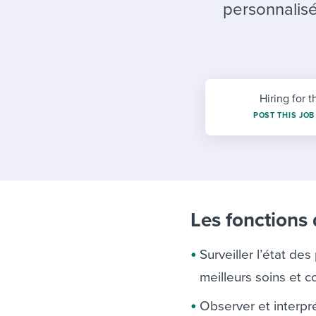
Finding and attracting people
HR terms
Establish
Workable
personnalisé
Digitizing work processes
Candidat
Attend webinars & events
Attend webinars & events
Attend webinars & events
Hiring for t
POST THIS JOB
Les fonctions d
Surveiller l’état des
meilleurs soins et c
Observer et interp