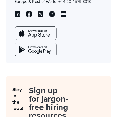
Europe & Rest of World:
+44 20 4579 3313
Sign up
Stay
in
for jargon-
the
free hiring
loop!
resources.