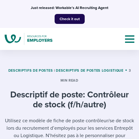
Skip
Just released: Workable’s AI Recruiting Agent
to
Check it out
content
DESCRIPTIFS DE POSTES
|
DESCRIPTIFS DE POSTES LOGISTIQUE
3
MIN READ
Topics
Descriptif de poste: Contrôleur
Templates & Guides
de stock (f/h/autre)
I’m a jobseeker
I NEED HELP WITH...
Utilisez ce modèle de fiche de poste contrôleur/se de stock
lors du recrutement d’employés pour les services Entrepôt
Mobilizing AI in my work
I WANT...
Attend webinars & events
ou Logistique. N’hésitez pas à le personnaliser pour