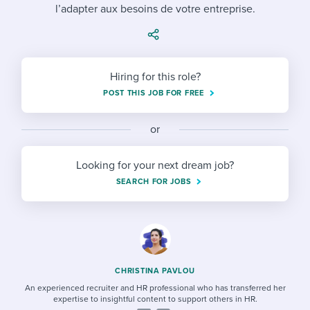
Job description templates
Evaluating candidates
l’adapter aux besoins de votre entreprise.
I WANT TO LEARN ABOUT...
Workable customer stories
Applying for a job
Interview question templates
Working together with others
Explore Workable
Interview process
Policy templates
Maintaining hiring pipelines
Hiring for this role?
Request a demo
Pay & benefits
POST THIS JOB FOR FREE
Onboarding checklists
Developing & retaining people
Career development
Start a free trial
Step-by-step tutorials
Ensuring compliance
or
Modern working life
Free ebooks & reports
Finding and attracting people
Looking for your next dream job?
SEARCH FOR JOBS
Overall career resources
HR terms
Establishing an employer brand
Workable Academy
Digitizing work processes
Candidate/employee experiences
CHRISTINA PAVLOU
An experienced recruiter and HR professional who has transferred her
expertise to insightful content to support others in HR.