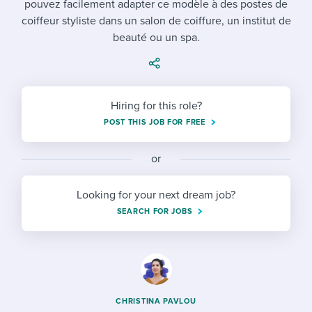
pouvez facilement adapter ce modèle à des postes de
Job description templates
Evaluating candidates
I WANT TO LEARN ABOUT...
Workable customer stories
coiffeur styliste dans un salon de coiffure, un institut de
Applying for a job
Interview question templates
beauté ou un spa.
Working together with others
Explore Workable
Interview process
Policy templates
Maintaining hiring pipelines
Request a demo
Pay & benefits
Onboarding checklists
Developing & retaining people
Hiring for this role?
POST THIS JOB FOR FREE
Career development
Start a free trial
Step-by-step tutorials
Ensuring compliance
Modern working life
Free ebooks & reports
or
Finding and attracting people
Overall career resources
HR terms
Establishing an employer brand
Looking for your next dream job?
SEARCH FOR JOBS
Workable Academy
Digitizing work processes
Candidate/employee experiences
CHRISTINA PAVLOU