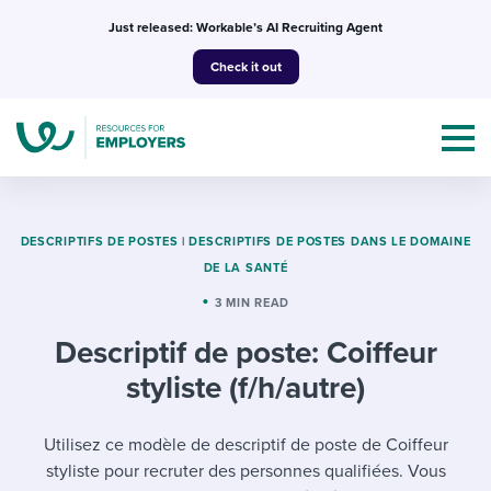
Skip
Just released: Workable’s AI Recruiting Agent
to
Check it out
content
DESCRIPTIFS DE POSTES
|
DESCRIPTIFS DE POSTES DANS LE DOMAINE
DE LA SANTÉ
Topics
3 MIN READ
Descriptif de poste: Coiffeur
Templates & Guides
styliste (f/h/autre)
I’m a jobseeker
I NEED HELP WITH...
Utilisez ce modèle de descriptif de poste de Coiffeur
Mobilizing AI in my work
I WANT...
Attend webinars & events
styliste pour recruter des personnes qualifiées. Vous