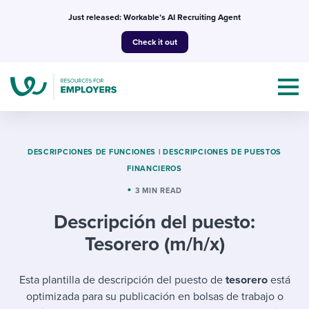
Skip
Just released: Workable’s AI Recruiting Agent
to
Check it out
content
DESCRIPCIONES DE FUNCIONES
|
DESCRIPCIONES DE PUESTOS
FINANCIEROS
Topics
3 MIN READ
Descripción del puesto:
Templates & Guides
Tesorero (m/h/x)
I’m a jobseeker
I NEED HELP WITH...
Esta plantilla de descripción del puesto de
tesorero
está
Mobilizing AI in my work
I WANT...
Attend webinars & events
optimizada para su publicación en bolsas de trabajo o