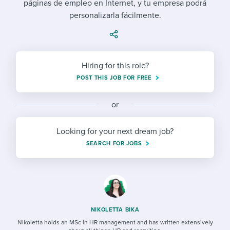
páginas de empleo en Internet, y tu empresa podrá
Job description templates
Evaluating candidates
I WANT TO LEARN ABOUT...
Workable customer stories
personalizarla fácilmente.
Applying for a job
Interview question templates
Working together with others
Explore Workable
Interview process
Policy templates
Maintaining hiring pipelines
Request a demo
Hiring for this role?
Pay & benefits
Onboarding checklists
Developing & retaining people
POST THIS JOB FOR FREE
Career development
Start a free trial
Step-by-step tutorials
Ensuring compliance
or
Modern working life
Free ebooks & reports
Finding and attracting people
Looking for your next dream job?
Overall career resources
HR terms
Establishing an employer brand
SEARCH FOR JOBS
Workable Academy
Digitizing work processes
Candidate/employee experiences
NIKOLETTA BIKA
Nikoletta holds an MSc in HR management and has written extensively