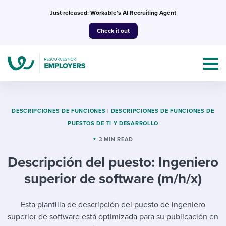
Skip
Just released: Workable’s AI Recruiting Agent
to
Check it out
content
DESCRIPCIONES DE FUNCIONES
|
DESCRIPCIONES DE FUNCIONES DE
PUESTOS DE TI Y DESARROLLO
Topics
3 MIN READ
Descripción del puesto: Ingeniero
Templates & Guides
superior de software (m/h/x)
I’m a jobseeker
I NEED HELP WITH...
Esta plantilla de descripción del puesto de ingeniero
Mobilizing AI in my work
I WANT...
Attend webinars & events
superior de software está optimizada para su publicación en