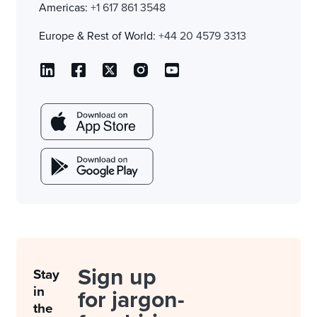
Americas:
+1 617 861 3548
Europe & Rest of World:
+44 20 4579 3313
Sign up
Stay
in
for jargon-
the