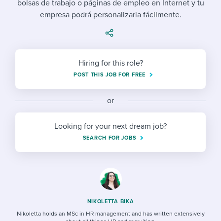
bolsas de trabajo o páginas de empleo en Internet y tu
Job description templates
Evaluating candidates
I WANT TO LEARN ABOUT...
Workable customer stories
empresa podrá personalizarla fácilmente.
Applying for a job
Interview question templates
Working together with others
Explore Workable
Interview process
Policy templates
Maintaining hiring pipelines
Request a demo
Hiring for this role?
Pay & benefits
Onboarding checklists
Developing & retaining people
POST THIS JOB FOR FREE
Career development
Start a free trial
Step-by-step tutorials
Ensuring compliance
or
Modern working life
Free ebooks & reports
Finding and attracting people
Looking for your next dream job?
Overall career resources
HR terms
Establishing an employer brand
SEARCH FOR JOBS
Workable Academy
Digitizing work processes
Candidate/employee experiences
NIKOLETTA BIKA
Nikoletta holds an MSc in HR management and has written extensively