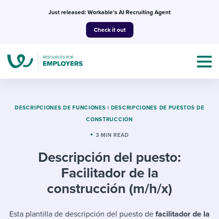
Skip
Just released: Workable’s AI Recruiting Agent
to
Check it out
content
DESCRIPCIONES DE FUNCIONES
|
DESCRIPCIONES DE PUESTOS DE
CONSTRUCCIÓN
Topics
3 MIN READ
Descripción del puesto:
Templates & Guides
Facilitador de la
I’m a jobseeker
construcción (m/h/x)
I NEED HELP WITH...
Mobilizing AI in my work
I WANT...
Attend webinars & events
Esta plantilla de descripción del puesto de
facilitador de la