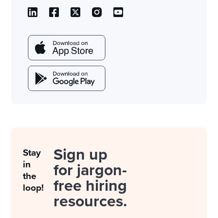
Sign up
Stay
in
for jargon-
the
free hiring
loop!
resources.