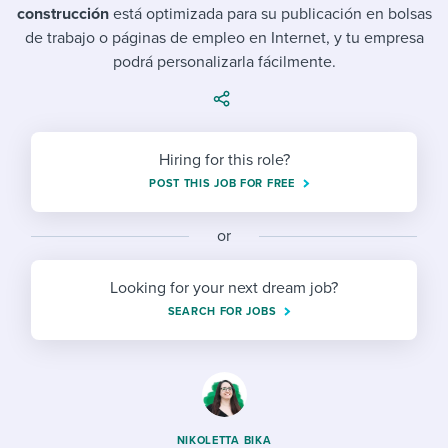
Job description templates
Evaluating candidates
I WANT TO LEARN ABOUT...
construcción
está optimizada para su publicación en bolsas
Workable customer stories
de trabajo o páginas de empleo en Internet, y tu empresa
Applying for a job
Interview question templates
Working together with others
Explore Workable
podrá personalizarla fácilmente.
Interview process
Policy templates
Maintaining hiring pipelines
Request a demo
Pay & benefits
Onboarding checklists
Developing & retaining people
Hiring for this role?
Career development
Start a free trial
Step-by-step tutorials
Ensuring compliance
POST THIS JOB FOR FREE
Modern working life
Free ebooks & reports
Finding and attracting people
or
Overall career resources
HR terms
Establishing an employer brand
Looking for your next dream job?
SEARCH FOR JOBS
Workable Academy
Digitizing work processes
Candidate/employee experiences
NIKOLETTA BIKA