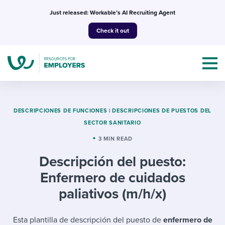
Skip
Just released: Workable’s AI Recruiting Agent
to
Check it out
content
DESCRIPCIONES DE FUNCIONES
|
DESCRIPCIONES DE PUESTOS DEL
SECTOR SANITARIO
Topics
3 MIN READ
Descripción del puesto:
Templates & Guides
Enfermero de cuidados
I’m a jobseeker
paliativos (m/h/x)
I NEED HELP WITH...
Mobilizing AI in my work
I WANT...
Attend webinars & events
Esta plantilla de descripción del puesto de
enfermero de