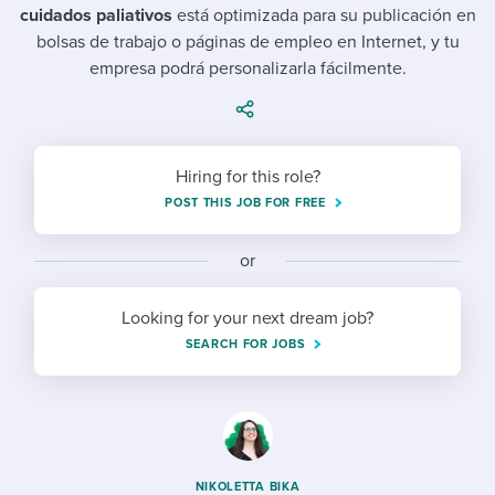
Job description templates
Evaluating candidates
I WANT TO LEARN ABOUT...
cuidados paliativos
está optimizada para su publicación en
Workable customer stories
bolsas de trabajo o páginas de empleo en Internet, y tu
Applying for a job
Interview question templates
Working together with others
Explore Workable
empresa podrá personalizarla fácilmente.
Interview process
Policy templates
Maintaining hiring pipelines
Request a demo
Pay & benefits
Onboarding checklists
Developing & retaining people
Hiring for this role?
Career development
Start a free trial
Step-by-step tutorials
Ensuring compliance
POST THIS JOB FOR FREE
Modern working life
Free ebooks & reports
Finding and attracting people
or
Overall career resources
HR terms
Establishing an employer brand
Looking for your next dream job?
SEARCH FOR JOBS
Workable Academy
Digitizing work processes
Candidate/employee experiences
NIKOLETTA BIKA