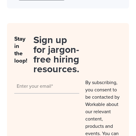
Sign up
Stay
in
for jargon-
the
free hiring
loop!
resources.
By subscribing,
you consent to
be contacted by
Workable about
our relevant
content,
products and
events. You can