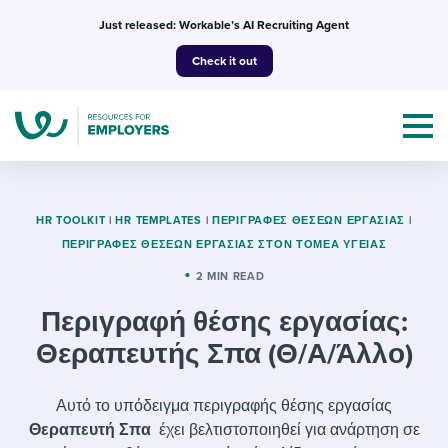
Skip
Just released: Workable’s AI Recruiting Agent
to
Check it out
content
HR TOOLKIT
|
HR TEMPLATES
|
ΠΕΡΙΓΡΑΦΈΣ ΘΈΣΕΩΝ ΕΡΓΑΣΊΑΣ
|
ΠΕΡΙΓΡΑΦΈΣ ΘΈΣΕΩΝ ΕΡΓΑΣΊΑΣ ΣΤΟΝ ΤΟΜΈΑ ΥΓΕΊΑΣ
Topics
2 MIN READ
Περιγραφή θέσης εργασίας:
Templates & Guides
Θεραπευτής Σπα (Θ/Α/Άλλο)
I’m a jobseeker
I NEED HELP WITH...
Αυτό το υπόδειγμα περιγραφής θέσης εργασίας
Mobilizing AI in my work
I WANT...
Attend webinars & events
Θεραπευτή Σπα
έχει βελτιστοποιηθεί για ανάρτηση σε