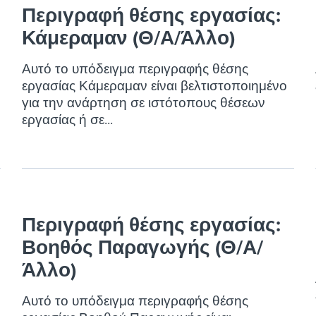
ing an employer brand
 Academy
and tricks for success.
Περιγραφή θέσης εργασίας:
e/employee experiences
Κάμεραμαν (Θ/Α/Άλλο)
Workable customer stories
Workable customer stories
Αυτό το υπόδειγμα περιγραφής θέσης
εργασίας Κάμεραμαν είναι βελτιστοποιημένο
Workable customer stories
για την ανάρτηση σε ιστότοπους θέσεων
εργασίας ή σε...
Περιγραφή θέσης εργασίας:
Βοηθός Παραγωγής (Θ/Α/
Άλλο)
Αυτό το υπόδειγμα περιγραφής θέσης