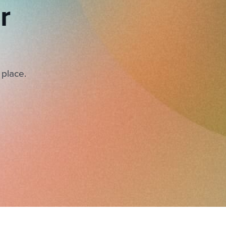
r
 place.