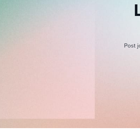
Post j