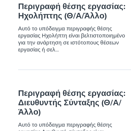
Finding and attracting people
HR terms
Establish
Workable
Περιγραφή θέσης εργασίας:
Digitizing work processes
Candidat
Ηχολήπτης (Θ/Α/Άλλο)
Attend webinars & events
Attend webinars & events
Αυτό το υπόδειγμα περιγραφής θέσης
εργασίας Ηχολήπτη είναι βελτιστοποιημένο
Attend webinars & events
για την ανάρτηση σε ιστότοπους θέσεων
εργασίας ή σελ...
Περιγραφή θέσης εργασίας:
Διευθυντής Σύνταξης (Θ/Α/
Άλλο)
Αυτό το υπόδειγμα περιγραφής θέσης