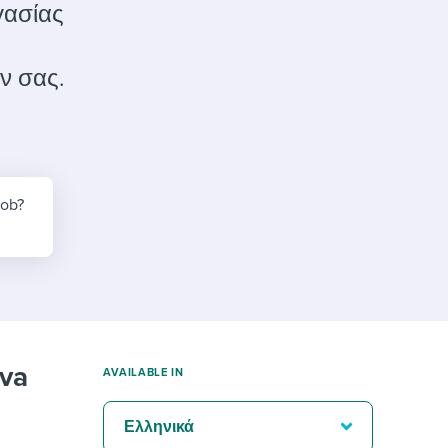
reverse that?
Learn to stay ahead.
γασίας
ε
Explore Workable
ν σας.
Explore Workable
Explore Workable
job?
va
AVAILABLE IN
Ελληνικά