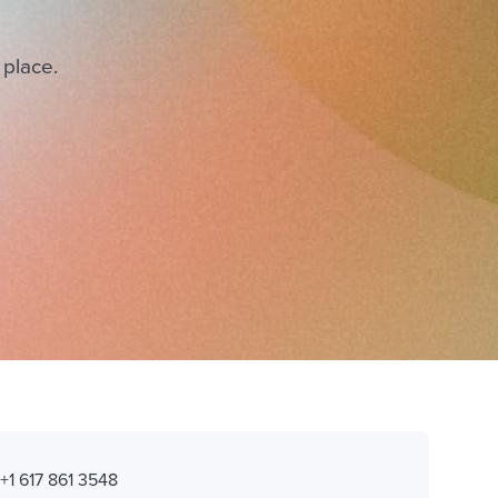
 place.
:
+1 617 861 3548