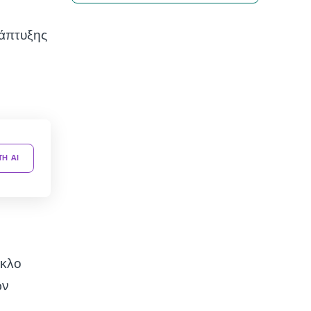
νάπτυξης
TH AI
ύκλο
ων