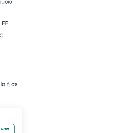
όμοια
a EE
VC
ία ή σε
B NOW