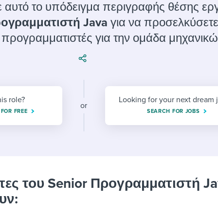
ing an employer brand
 Academy
and tricks for success.
 αυτό το υπόδειγμα περιγραφής θέσης ερ
ρογραμματιστή Java
για να προσελκύσετ
e/employee experiences
Workable customer stories
ς προγραμματιστές για την ομάδα μηχανικώ
Workable customer stories
Workable customer stories
his role?
Looking for your next dream 
or
 FOR FREE
SEARCH FOR JOBS
τες του Senior Προγραμματιστή Ja
υν: