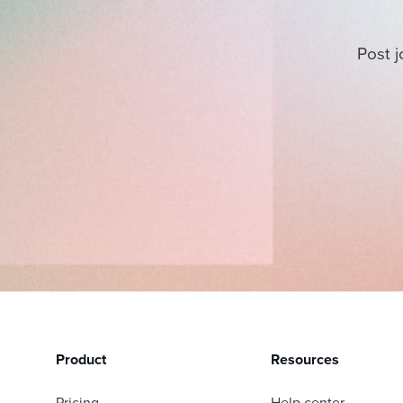
Post j
Product
Resources