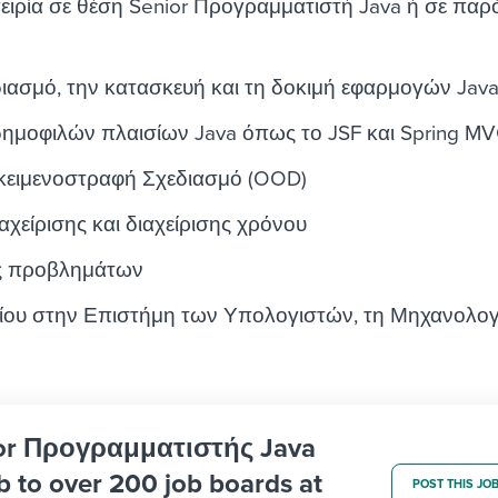
ειρία σε θέση Senior Προγραμματιστή Java ή σε παρ
διασμό, την κατασκευή και τη δοκιμή εφαρμογών Jav
ημοφιλών πλαισίων Java όπως το JSF και Spring M
ικειμενοστραφή Σχεδιασμό (OOD)
αχείρισης και διαχείρισης χρόνου
ης προβλημάτων
ίου στην Επιστήμη των Υπολογιστών, τη Μηχανολογ
nior Προγραμματιστής Java
b to over 200 job boards at
POST THIS JO