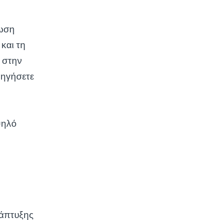
ρωση
και τη
α στην
δηγήσετε
ψηλό
νάπτυξης