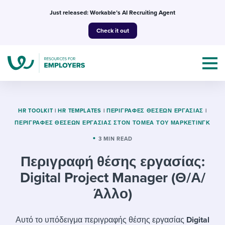
Skip
Just released: Workable’s AI Recruiting Agent
to
Check it out
content
HR TOOLKIT
|
HR TEMPLATES
|
ΠΕΡΙΓΡΑΦΈΣ ΘΈΣΕΩΝ ΕΡΓΑΣΊΑΣ
|
ΠΕΡΙΓΡΑΦΈΣ ΘΈΣΕΩΝ ΕΡΓΑΣΊΑΣ ΣΤΟΝ ΤΟΜΈΑ ΤΟΥ ΜΆΡΚΕΤΙΝΓΚ
Topics
3 MIN READ
Περιγραφή θέσης εργασίας:
Templates & Guides
Digital Project Manager (Θ/Α/
I’m a jobseeker
I NEED HELP WITH...
Άλλο)
Mobilizing AI in my work
I WANT...
Attend webinars & events
Αυτό το υπόδειγμα περιγραφής θέσης εργασίας
Digital