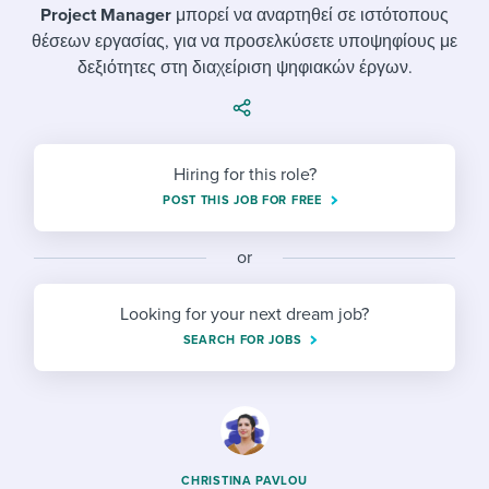
Job description templates
Evaluating candidates
I WANT TO LEARN ABOUT...
Project Manager
μπορεί να αναρτηθεί σε ιστότοπους
Workable customer stories
θέσεων εργασίας, για να προσελκύσετε υποψηφίους με
Applying for a job
Interview question templates
Working together with others
Explore Workable
δεξιότητες στη διαχείριση ψηφιακών έργων.
Interview process
Policy templates
Maintaining hiring pipelines
Request a demo
Pay & benefits
Onboarding checklists
Developing & retaining people
Hiring for this role?
Career development
Start a free trial
Step-by-step tutorials
Ensuring compliance
POST THIS JOB FOR FREE
Modern working life
Free ebooks & reports
Finding and attracting people
or
Overall career resources
HR terms
Establishing an employer brand
Looking for your next dream job?
SEARCH FOR JOBS
Workable Academy
Digitizing work processes
Candidate/employee experiences
CHRISTINA PAVLOU