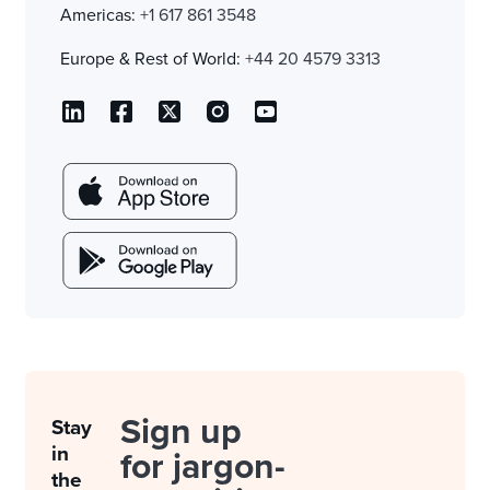
Americas:
+1 617 861 3548
Europe & Rest of World:
+44 20 4579 3313
Sign up
Stay
in
for jargon-
the