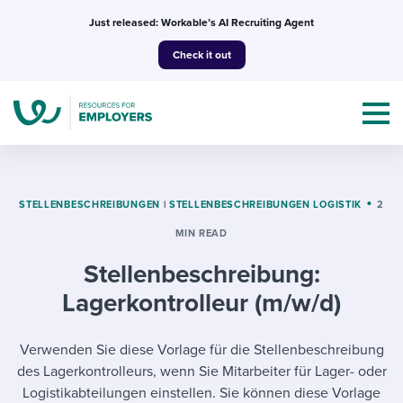
Skip
Just released: Workable’s AI Recruiting Agent
to
Check it out
content
STELLENBESCHREIBUNGEN
|
STELLENBESCHREIBUNGEN LOGISTIK
2
MIN READ
Topics
Stellenbeschreibung:
Templates & Guides
Lagerkontrolleur (m/w/d)
I’m a jobseeker
I NEED HELP WITH...
Verwenden Sie diese Vorlage für die Stellenbeschreibung
des Lagerkontrolleurs, wenn Sie Mitarbeiter für Lager- oder
Mobilizing AI in my work
I WANT...
Attend webinars & events
Logistikabteilungen einstellen. Sie können diese Vorlage