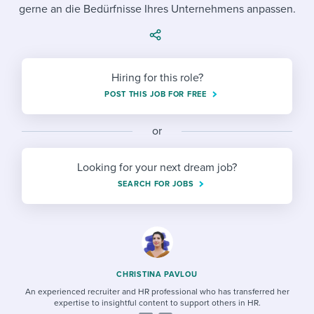
Job description templates
Evaluating candidates
gerne an die Bedürfnisse Ihres Unternehmens anpassen.
I WANT TO LEARN ABOUT...
Workable customer stories
Applying for a job
Interview question templates
Working together with others
Explore Workable
Interview process
Policy templates
Maintaining hiring pipelines
Hiring for this role?
Request a demo
Pay & benefits
POST THIS JOB FOR FREE
Onboarding checklists
Developing & retaining people
Career development
Start a free trial
Step-by-step tutorials
Ensuring compliance
or
Modern working life
Free ebooks & reports
Finding and attracting people
Looking for your next dream job?
SEARCH FOR JOBS
Overall career resources
HR terms
Establishing an employer brand
Workable Academy
Digitizing work processes
Candidate/employee experiences
CHRISTINA PAVLOU
An experienced recruiter and HR professional who has transferred her
expertise to insightful content to support others in HR.