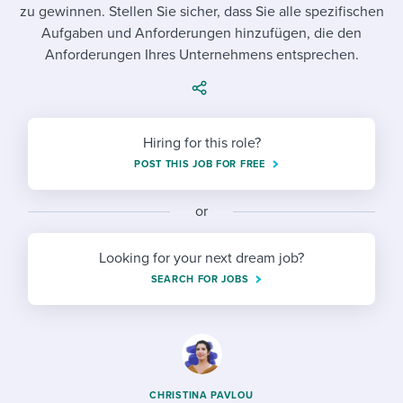
Job description templates
Evaluating candidates
zu gewinnen. Stellen Sie sicher, dass Sie alle spezifischen
I WANT TO LEARN ABOUT...
Workable customer stories
Aufgaben und Anforderungen hinzufügen, die den
Applying for a job
Interview question templates
Working together with others
Explore Workable
Anforderungen Ihres Unternehmens entsprechen.
Interview process
Policy templates
Maintaining hiring pipelines
Request a demo
Pay & benefits
Onboarding checklists
Developing & retaining people
Hiring for this role?
Career development
Start a free trial
Step-by-step tutorials
POST THIS JOB FOR FREE
Ensuring compliance
Modern working life
Free ebooks & reports
Finding and attracting people
or
Overall career resources
HR terms
Establishing an employer brand
Looking for your next dream job?
SEARCH FOR JOBS
Workable Academy
Digitizing work processes
Candidate/employee experiences
CHRISTINA PAVLOU