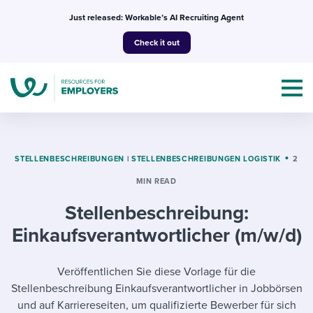
Skip
Just released: Workable’s AI Recruiting Agent
to
Check it out
content
STELLENBESCHREIBUNGEN
|
STELLENBESCHREIBUNGEN LOGISTIK
2
MIN READ
Topics
Stellenbeschreibung:
Templates & Guides
Einkaufsverantwortlicher (m/w/d)
I’m a jobseeker
I NEED HELP WITH...
Veröffentlichen Sie diese Vorlage für die
Stellenbeschreibung Einkaufsverantwortlicher in Jobbörsen
Mobilizing AI in my work
I WANT...
Attend webinars & events
und auf Karriereseiten, um qualifizierte Bewerber für sich